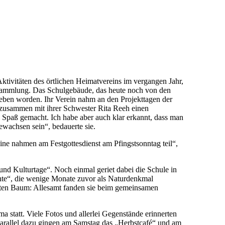
tivitäten des örtlichen Heimatvereins im vergangen Jahr,
rsammlung. Das Schulgebäude, das heute noch von den
ben worden. Ihr Verein nahm an den Projekttagen der
t zusammen mit ihrer Schwester Rita Reeh einen
 Spaß gemacht. Ich habe aber auch klar erkannt, dass man
ewachsen sein“, bedauerte sie.
ine nahmen am Festgottesdienst am Pfingstsonntag teil“,
 und Kulturtage“. Noch einmal geriet dabei die Schule in
hte“, die wenige Monate zuvor als Naturdenkmal
ten Baum: Allesamt fanden sie beim gemeinsamen
 statt. Viele Fotos und allerlei Gegenstände erinnerten
Parallel dazu gingen am Samstag das „Herbstcafé“ und am