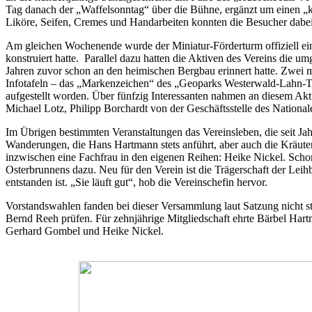
Tag danach der „Waffelsonntag“ über die Bühne, ergänzt um einen „
Liköre, Seifen, Cremes und Handarbeiten konnten die Besucher dabe
Am gleichen Wochenende wurde der Miniatur-Förderturm offiziell ei
konstruiert hatte. Parallel dazu hatten die Aktiven des Vereins die 
Jahren zuvor schon an den heimischen Bergbau erinnert hatte. Zwei 
Infotafeln – das „Markenzeichen“ des „Geoparks Westerwald-Lahn-
aufgestellt worden. Über fünfzig Interessanten nahmen an diesem Akt 
Michael Lotz, Philipp Borchardt von der Geschäftsstelle des Nationa
Im Übrigen bestimmten Veranstaltungen das Vereinsleben, die seit Jah
Wanderungen, die Hans Hartmann stets anführt, aber auch die Kräut
inzwischen eine Fachfrau in den eigenen Reihen: Heike Nickel. Scho
Osterbrunnens dazu. Neu für den Verein ist die Trägerschaft der Lei
entstanden ist. „Sie läuft gut“, hob die Vereinschefin hervor.
Vorstandswahlen fanden bei dieser Versammlung laut Satzung nicht st
Bernd Reeh prüfen. Für zehnjährige Mitgliedschaft ehrte Bärbel Har
Gerhard Gombel und Heike Nickel.