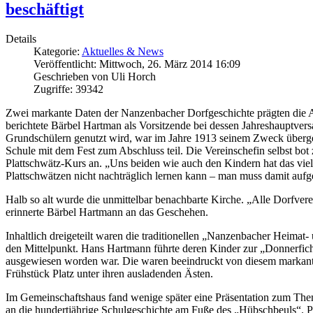
beschäftigt
Details
Kategorie:
Aktuelles & News
Veröffentlicht: Mittwoch, 26. März 2014 16:09
Geschrieben von Uli Horch
Zugriffe: 39342
Zwei markante Daten der Nanzenbacher Dorfgeschichte prägten die Ak
berichtete Bärbel Hartman als Vorsitzende bei dessen Jahreshauptve
Grundschülern genutzt wird, war im Jahre 1913 seinem Zweck überge
Schule mit dem Fest zum Abschluss teil. Die Vereinschefin selbst bo
Plattschwätz-Kurs an. „Uns beiden wie auch den Kindern hat das viel
Plattschwätzen nicht nachträglich lernen kann – man muss damit aufg
Halb so alt wurde die unmittelbar benachbarte Kirche. „Alle Dorfvere
erinnerte Bärbel Hartmann an das Geschehen.
Inhaltlich dreigeteilt waren die traditionellen „Nanzenbacher Heimat-
den Mittelpunkt. Hans Hartmann führte deren Kinder zur „Donnerfic
ausgewiesen worden war. Die waren beeindruckt von diesem markan
Frühstück Platz unter ihren ausladenden Ästen.
Im Gemeinschaftshaus fand wenige später eine Präsentation zum Thema
an die hundertjährige Schulgeschichte am Fuße des „Hübschbeuls“. 