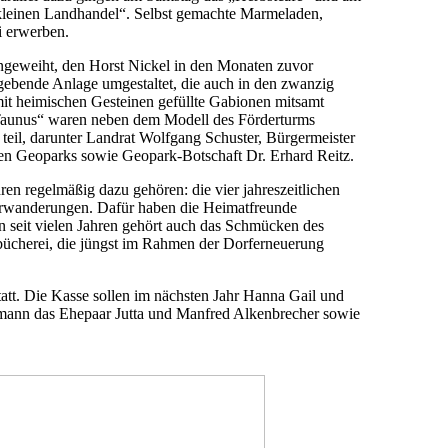
kleinen Landhandel“. Selbst gemachte Marmeladen,
i erwerben.
ngeweiht, den Horst Nickel in den Monaten zuvor
umgebende Anlage umgestaltet, die auch in den zwanzig
mit heimischen Gesteinen gefüllte Gabionen mitsamt
Taunus“ waren neben dem Modell des Förderturms
teil, darunter Landrat Wolfgang Schuster, Bürgermeister
len Geoparks sowie Geopark-Botschaft Dr. Erhard Reitz.
ren regelmäßig dazu gehören: die vier jahreszeitlichen
erwanderungen. Dafür haben die Heimatfreunde
n seit vielen Jahren gehört auch das Schmücken des
hbücherei, die jüngst im Rahmen der Dorferneuerung
att. Die Kasse sollen im nächsten Jahr Hanna Gail und
tmann das Ehepaar Jutta und Manfred Alkenbrecher sowie